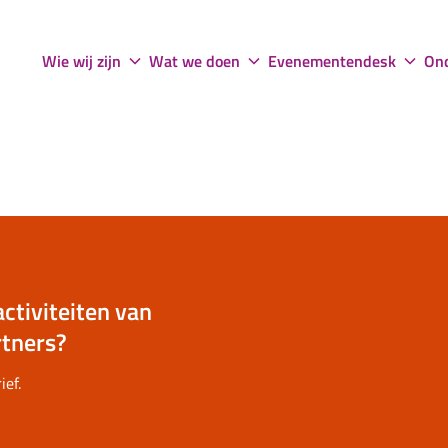
Wie wij zijn
Wat we doen
Evenementendesk
Ond
activiteiten van
rtners?
ief.