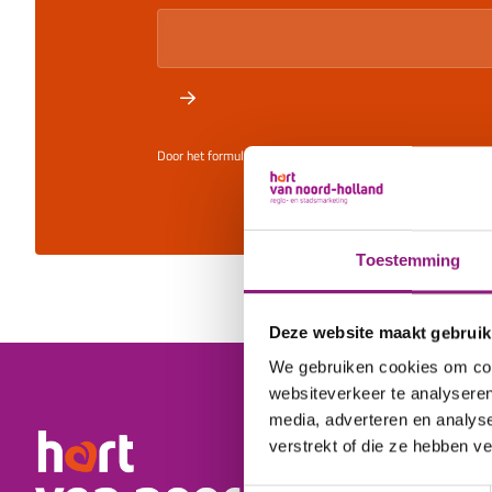
Door het formulier te versturen ga je akkoord met de Algem
Toestemming
Deze website maakt gebruik
We gebruiken cookies om cont
websiteverkeer te analyseren
media, adverteren en analys
verstrekt of die ze hebben v