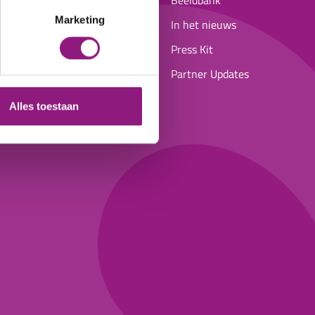
Evenementendesk
Beeldbank
Marketing
Facilitaire/ praktische
In het nieuws
zaken
Press Kit
Aanvraag subsidie en
Partner Updates
vergunning
Alles toestaan
FAQ