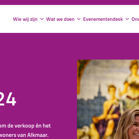
Wie wij zijn
Wat we doen
Evenementendesk
Ond
24
om de verkoop én het
woners van Alkmaar.