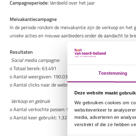
Campagneperiode:
Verdeeld over het jaar
Meivakantiecampagne
In de periode rondom de meivakantie zijn de verkoop en het 
unieke acties en nieuwe aanbieders onder de aandacht te br
Resultaten
Social media campagne:
o Totaal bereik: 63.491
Toestemming
o Aantal weergaven: 190.035
o Aantal clicks naar de website: 1.600
Deze website maakt gebruik
Verkoop en gebruik
We gebruiken cookies om cont
o Aantal verkochte passen: 97 (+ 125,6% t.o.v. 2023)
websiteverkeer te analyseren
o Aantal keer gebruikt: 1.328 (+ 36,1% t.o.v. 2023)
media, adverteren en analys
verstrekt of die ze hebben v