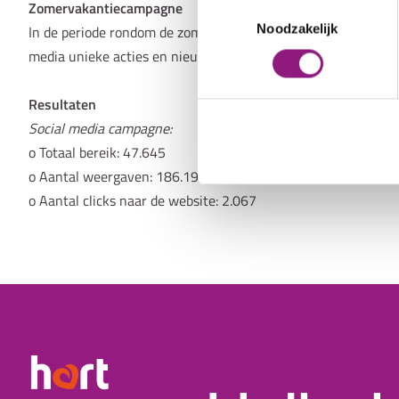
Zomervakantiecampagne
Toestemmingsselectie
Noodzakelijk
In de periode rondom de zomervakantie zijn de verkoop en he
media unieke acties en nieuwe aanbieders onder de aandach
Resultaten
Social media campagne:
o Totaal bereik: 47.645
o Aantal weergaven: 186.192
o Aantal clicks naar de website: 2.067