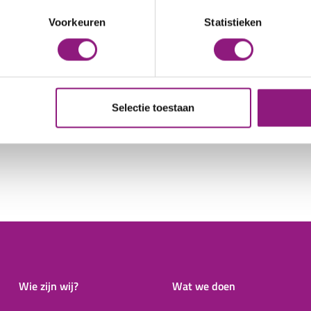
Voorkeuren
Statistieken
t gebruik van de AlkmaarPas gestimuleerd door via social
t te brengen.
Selectie toestaan
Wie zijn wij?
Wat we doen