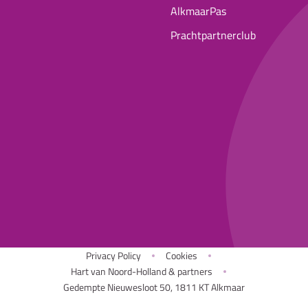
AlkmaarPas
Prachtpartnerclub
Privacy Policy
Cookies
Hart van Noord-Holland & partners
Gedempte Nieuwesloot 50, 1811 KT Alkmaar