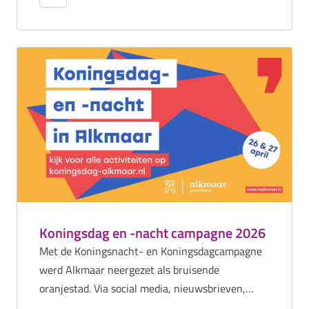
ondernemers: overal valt iets nieuws te beleven.
Via advertenties, vermeldingen en het concept
‘New in Town’ laten we zien hoe rijk en divers
het aanbod is. Zo benadrukken we dat Alkmaar
dé plek is voor een verrassende en inspirerende
winkelervaring.
Koningsdag en -nacht campagne 2026
Met de Koningsnacht- en Koningsdagcampagne
werd Alkmaar neergezet als bruisende
oranjestad. Via social media, nieuwsbrieven,
buitenreclame en online campagnes werden