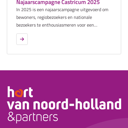
Najaarscampagne Castricum 2025
In 2025 is een najaarscampagne uitgevoerd om
bewoners, regiobezoekers en nationale
bezoekers te enthousiasmeren voor een
meerdaags verblijf in Castricum. De campagne
zette in op de beleving van gastronomie,
cultuurhistorie en natuur, met speciale aandacht
voor het schouderseizoen.