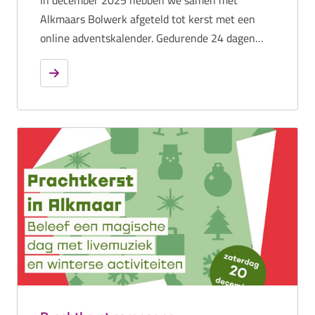
In december 2025 hebben we samen met
Alkmaars Bolwerk afgeteld tot kerst met een
online adventskalender. Gedurende 24 dagen
werden 24 unieke Alkmaarse winacties gedeeld
van lokale ondernemers, culturele instellingen
en evenementenorganisatoren. De campagne
was onderdeel van de Prachtwintercampagne,
waarin sfeervol winkelen, proeven en genieten
centraal staan. Met deze activatie stimuleerden
we lokaal winkelen onder bewoners en
regiobewoners. De adventskalender trok in
totaal 7.213 deelnemers. De landingspagina
werd 32.249 keer bekeken, met gemiddeld 8,5
pagina’s per gebruiker en een gemiddelde
sessieduur van 1:21 minuut. Op social media
verschenen 24 posts op Facebook (15.719
weergaven) en 24 posts op Instagram (54.221