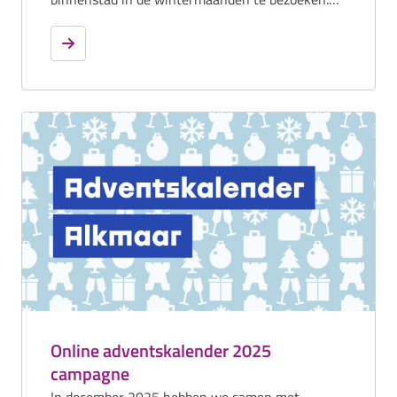
We zetten Alkmaar neer als warme, sfeervolle
stad in de donkerste periode van het jaar, met
lichtjes, gezellige pleinen, horeca, activiteiten en
winterse beleving. Binnen de campagne was
extra aandacht voor winkelen. We benadrukten
het veelzijdige aanbod in de historische
binnenstad – van lokale boetieks tot
wintermusthaves – en versterkten zo Alkmaar
als gastvrije en sfeervolle winkelbestemming in
de regio.
Online adventskalender 2025
campagne