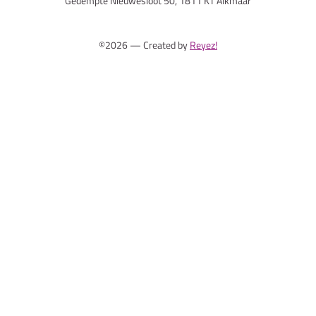
Gedempte Nieuwesloot 50, 1811 KT Alkmaar
©2026 — Created by
Reyez!