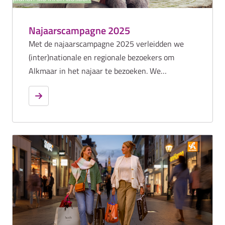
Najaarscampagne 2025
Met de najaarscampagne 2025 verleidden we
(inter)nationale en regionale bezoekers om
Alkmaar in het najaar te bezoeken. We
positioneerden de stad als ideale
dagbestemming, met focus op de historische
binnenstad, grachten, musea, cultuur en horeca.
Met de najaarscampagne 2025 verleidden we
(inter)nationale en regionale bezoekers om
Alkmaar in het najaar te ontdekken als ideale
dagbestemming, met focus op de historische
binnenstad, grachten, cultuur en horeca.
Daarnaast stimuleerde een aparte
winkelcampagne het dagbezoek en positioneerde
Alkmaar als hét centrum van de regio, met een