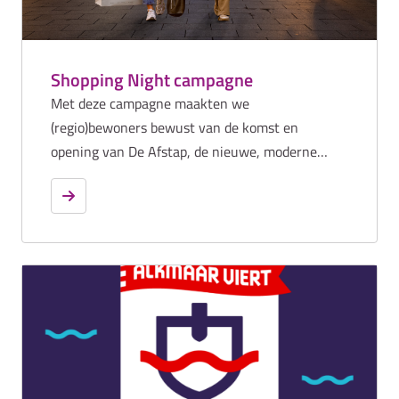
divers winkelaanbod en een compacte, sfeervolle
binnenstad waar alles dichtbij is.
Shopping Night campagne
Met deze campagne maakten we
(regio)bewoners bewust van de komst en
opening van De Afstap, de nieuwe, moderne
fietsenstalling in het hart van Alkmaar. Met
gerichte communicatie en de inzet van
bosnimfen die bezoekers en inwoners de weg
wezen, hebben we hen gestimuleerd om hun
parkeergewoonten te veranderen en ook écht
gebruik te maken van De Afstap. Zo dragen we
samen bij aan een nettere, veiligere en
aantrekkelijkere binnenstad voor iedereen.