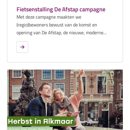
Fietsenstalling De Afstap campagne
Met deze campagne maakten we
(regio)bewoners bewust van de komst en
opening van De Afstap, de nieuwe, moderne
fietsenstalling in het hart van Alkmaar. Met
gerichte communicatie en de inzet van
bosnimfen die bezoekers en inwoners de weg
wezen, hebben we hen gestimuleerd om hun
parkeergewoonten te veranderen en ook écht
gebruik te maken van De Afstap. Zo dragen we
samen bij aan een nettere, veiligere en
aantrekkelijkere binnenstad voor iedereen.