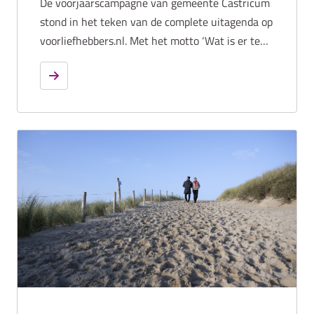
De voorjaarscampagne van gemeente Castricum
stond in het teken van de complete uitagenda op
voorliefhebbers.nl. Met het motto ‘Wat is er te
doen in Castricum?’ werden bewoners,
regiobezoekers en toeristen geïnspireerd met
een actueel aanbod aan evenementen op het
gebied van cultuur, erfgoed en culinaire
activiteiten.